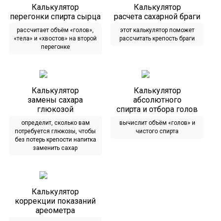
Калькулятор
Калькулятор
перегонки спирта сырца
расчета сахарной браги
рассчитает объём «голов»,
этот калькулятор поможет
«тела» и «хвостов» на второй
рассчитать крепость браги
перегонке
Калькулятор
Калькулятор
замены сахара
абсолютного
глюкозой
спирта и отбора голов
определит, сколько вам
вычислит объём «голов» и
потребуется глюкозы, чтобы
чистого спирта
без потерь крепости напитка
заменить сахар
Калькулятор
коррекции показаний
ареометра