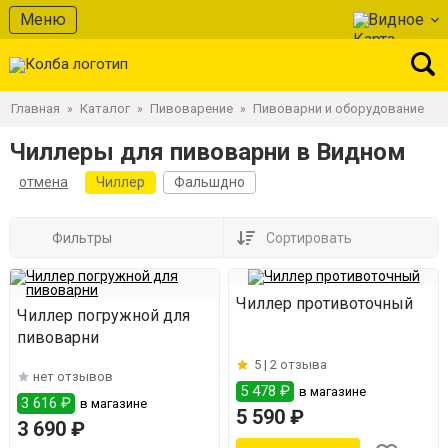
Меню
Видное
Главная
Каталог
Пивоварение
Пивоварни и оборудование
»
»
»
Чиллеры для пивоварни в Видном
отмена
Чиллер
Фальшдно
Фильтры
Сортировать
Чиллер противоточный
Чиллер погружной для
пивоварни
5 |
2 отзыва
нет отзывов
5 478 ₽
в магазине
3 616 ₽
в магазине
5 590 ₽
3 690 ₽