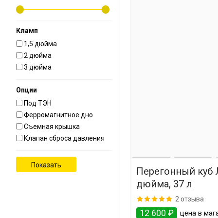
Кламп
1,5 дюйма
2 дюйма
3 дюйма
Опции
Под ТЭН
Ферромагнитное дно
Съемная крышка
Клапан сброса давления
Перегонный куб 
дюйма, 37 л
2 отзыва
12 600 ₽
цена в мага