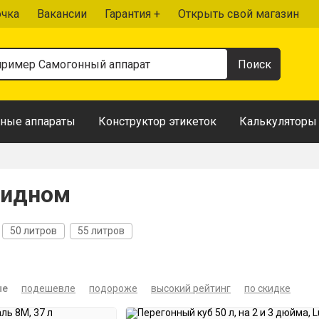
очка
Вакансии
Гарантия +
Открыть свой магазин
ные аппараты
Конструктор этикеток
Калькуляторы
Видном
50 литров
55 литров
ые
подешевле
подороже
высокий рейтинг
по скидке