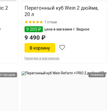
ic 2
Перегонный куб Wein 2 дюйма,
20 л
1 отзыв
9 205 ₽
е
цена в магазине г. Видное
9 490 ₽
Наличие в магазинах
ит продаж
Новинка