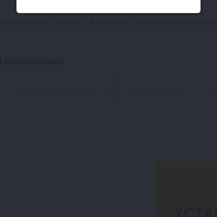
а. Именно этот процесс формирует окончательный вкус на
я пивоварения
Солод для пивоварения
Хмель для пива