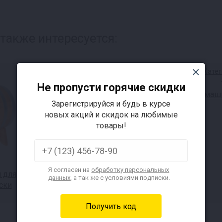
 также интересуется:
Не пропусти горячие скидки
Домашн
Зарегистрируйся и будь в курсе
новых акций и скидок на любимые
товары!
Я согласен на
обработку персональных
 для
Автоклавы для консервов
данных
, а так же с условиями подписки.
ски