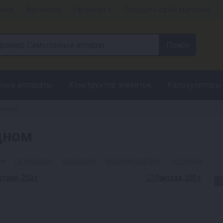
очка
Вакансии
Гарантия +
Открыть свой магазин
ные аппараты
Конструктор этикеток
Калькуляторы
рения
дном
ые
подешевле
подороже
высокий рейтинг
по скидке
С