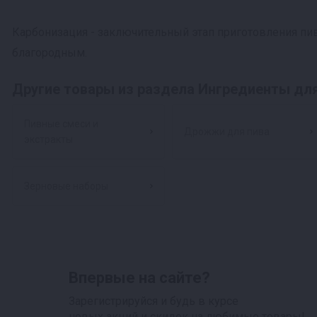
Карбонизация - заключительный этап приготовления пив
благородным.
Другие товары из раздела Ингредиенты дл
Пивные смеси и
Дрожжи для пива
экстракты
Зерновые наборы
Впервые на сайте?
Зарегистрируйся и будь в курсе
новых акций и скидок на любимые товары!