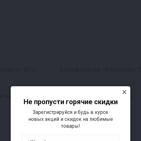
овит», 60 г
Бонификатор «Виталайт», 6
нет отзывов
475 ₽
не Видное
цена в магазине Видное
Не пропусти горячие скидки
490 ₽
Зарегистрируйся и будь в курсе
новых акций и скидок на любимые
товары!
Наличие в магазинах