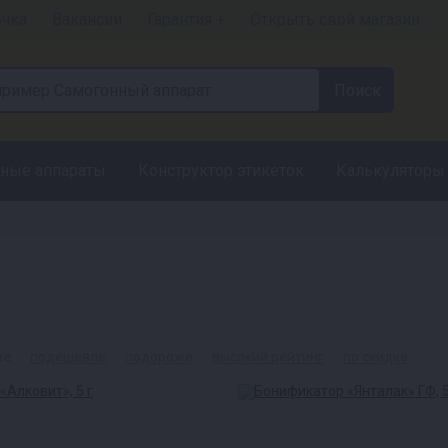
очка
Вакансии
Гарантия +
Открыть свой магазин
ные аппараты
Конструктор этикеток
Калькуляторы
ые
подешевле
подороже
высокий рейтинг
по скидке