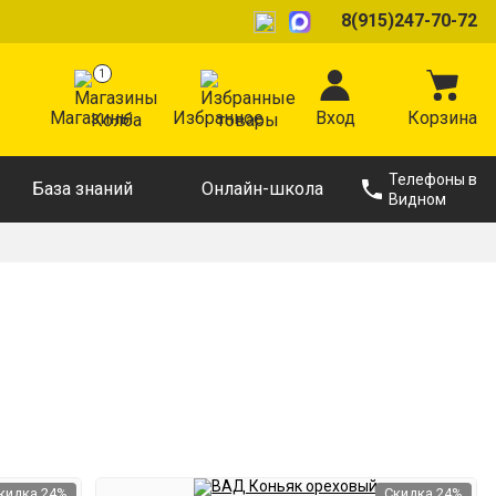
8(915)247-70-72
1
Магазины
Избранное
Вход
Корзина
Телефоны в
База знаний
Онлайн-школа
Видном
кидка 24%
Скидка 24%