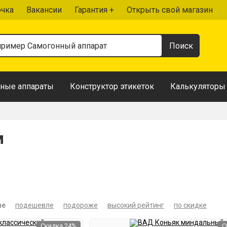
очка
Вакансии
Гарантия +
Открыть свой магазин
ные аппараты
Конструктор этикеток
Калькуляторы
м
ые
подешевле
подороже
высокий рейтинг
по скидке
Скидка 24%
С