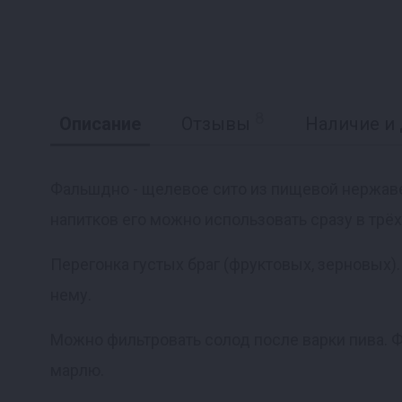
8
Описание
Отзывы
Наличие и 
Фальшдно - щелевое сито из пищевой нержа
напитков его можно использовать сразу в трё
Перегонка густых браг (фруктовых, зерновых).
нему.
Можно фильтровать солод после варки пива. Ф
марлю.