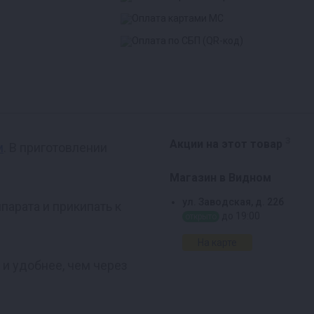
3
Акции на этот товар
м
. В приготовлении
Магазин в Видном
ул. Заводская, д. 22б
парата и прикипать к
до 19:00
открыто
На карте
 и удобнее, чем через