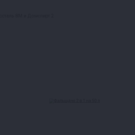
ссталь 8М и Домспирт 2