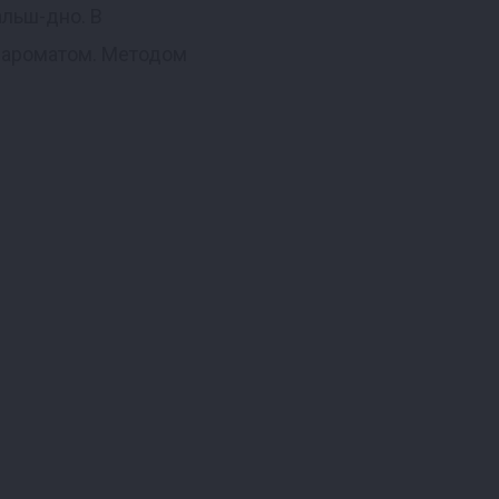
альш-дно. В
м ароматом. Методом