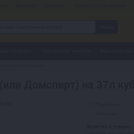
очка
Вакансии
Гарантия +
Открыть свой магазин
ные аппараты
Конструктор этикеток
Калькуляторы
рочие комплектующие
или Домспирт) на 37л ку
Поделиться
8 отзывов
Коротко о товаре:
Щелевое сито для рабо