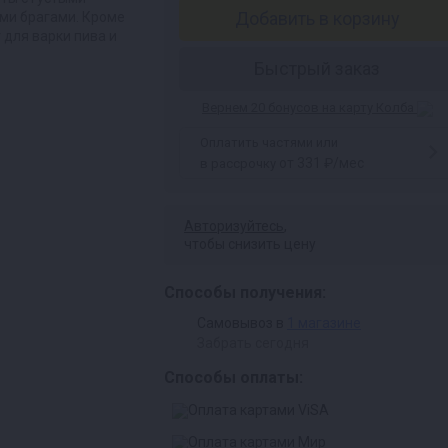
Добавить в корзину
ми брагами. Кроме
 для варки пива и
Быстрый заказ
Вернем 20 бонусов на карту Колба
Оплатить частями или
от 331 ₽/мес
в рассрочку
Авторизуйтесь
,
чтобы снизить цену
Способы получения:
Самовывоз в
1 магазине
Забрать сегодня
Способы оплаты: