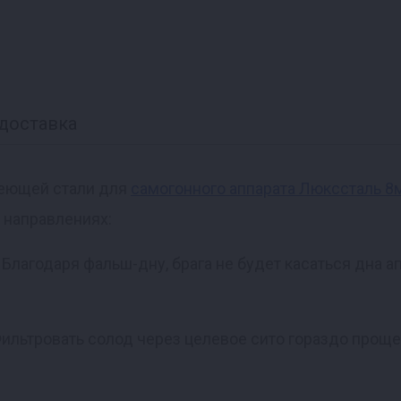
доставка
веющей стали для
самогонного аппарата Люкссталь 8
х направлениях:
 Благодаря фальш-дну, брага не будет касаться дна ап
ильтровать солод через целевое сито гораздо проще