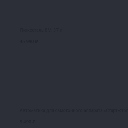
Люкссталь 8М, 37 л
45 990 ₽
Автоматика для самогонного аппарата «Старт-сто
9 490 ₽