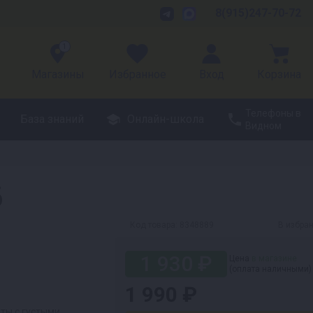
8(915)247-70-72
1
Магазины
Избранное
Вход
Корзина
Телефоны в
База знаний
Онлайн-школа
Видном
б
Код товара:
8348889
В избра
1 930 ₽
Цена
в магазине
(оплата наличными)
1 990 ₽
ты с густыми